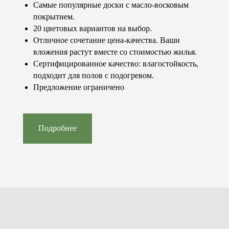
Самые популярные доски с масло-восковым
Посетить шоурум
покрытием.
20 цветовых вариантов на выбор.
Отличное сочетание цена-качества. Ваши
вложения растут вместе со стоимостью жилья.
Сертифицированное качество: влагостойкость,
подходит для полов с подогревом.
Предложение ограничено
© 2023-2026 «Concept floor»
Все права защищены.
Контакты
Каталог
+7 (981) 460-08-80
Паркет
info@conceptfloor.ru
Двери
Подробнее
г. Калининград,
Стеновые панели
ул. 9 Апреля, 86А
Лестницы
Подоконники
Меню
Покупателю
Продукция
Услуги
О компании
Доставка и оплата
Наши работы
Статьи и новости
Стоимость
Специальные
Контакты
предложения
Часто
задаваемые
вопросы