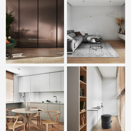
Комплексные решения,
созданные
по индивидуальному заказу
Хотите реализовать стильный интерьер
из натуральных материалов?
Изготовим для вас в едином цвете и стиле
напольные покрытия, двери, лестницы и другие
интерьерные решения.
Всевозможные вариации цветов и отделок
Широкий выбор размеров и комплектаций
Полная индивидуализация проекта
Заполните анкету, чтобы получить персональное
предложение с лучшей фиксированной ценой