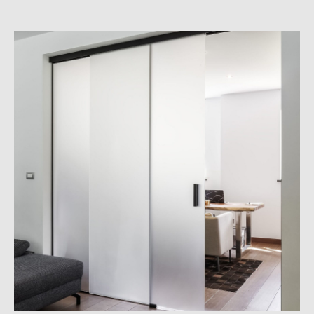
Комплексные решения,
созданные
по индивидуальному заказу
Хотите реализовать стильный интерьер
из натуральных материалов?
Изготовим для вас в едином цвете и стиле
напольные покрытия, двери, лестницы и другие
интерьерные решения.
Всевозможные вариации цветов и отделок
Широкий выбор размеров и комплектаций
Полная индивидуализация проекта
Заполните анкету, чтобы получить персональное
предложение с лучшей фиксированной ценой
для вашего проекта.
Получить предложение