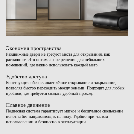
Экономия пространства
Раздвижные двери не требуют места для открывания, как
распашные. Это оптимальное решение для небольших
помещений, где важно использовать каждый метр.
Удобство доступа
Конструкция обеспечивает лёгкое открывание и закрывание,
Бесплатная консультация
позволяя быстро переходить между зонами. Подходит для любых
Доверьте отделку вашего
проёмов, где требуется создать удобный проход.
интерьера профессионалам
Просто оставьте свой номер телефона,
Плавное движение
а мы поможем с выбором, с учётом ваших
Подвесная система гарантирует мягкое и бесшумное скольжение
пожеланий
полотна без направляющих на полу. Удобно при частом
+7
использовании и безопасно в эксплуатации.
Обсудить проект