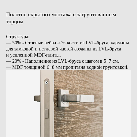
Полотно скрытого монтажа с загрунтованным
торцом
Структура:
— 50% - Стоевые ребра жёсткости из LVL-бруса, карманы
для замковой и петлевой частей созданы из LVL-бруса
Комплексные решения,
и усиленной MDF-плиты.
созданные
— 20% - Наполнение из LVL-бруса с шагом в 5−7 см.
по индивидуальному заказу
— MDF толщиной 6−8 мм пропитана водной грунтовкой.
Хотите реализовать стильный интерьер
из натуральных материалов?
Изготовим для вас в едином цвете и стиле
напольные покрытия, двери, лестницы и другие
интерьерные решения.
Всевозможные вариации цветов и отделок
Широкий выбор размеров и комплектаций
Полная индивидуализация проекта
Заполните анкету, чтобы получить персональное
предложение с лучшей фиксированной ценой
для вашего проекта.
Получить предложение