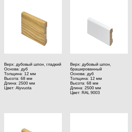
Stauf PUK 447, 9,79 кг
Грунтовка Stauf VDP-
130, 10 кг
Тип: Двухкомпонентный
Выход: 1100 — 1450 г/м²
Тип: на дисперсионной
Использование:
основе без растворителей
для многослойных
Выход: 120 г/м²
и массивных деревянных
Использование: для бетона
полов
Преимущества: быстрое
Преимущества: можно
высыхание
использовать без грунтовки
Stauf VDP-130, 5 кг
Шпатель Stauf ranted Nr-
3