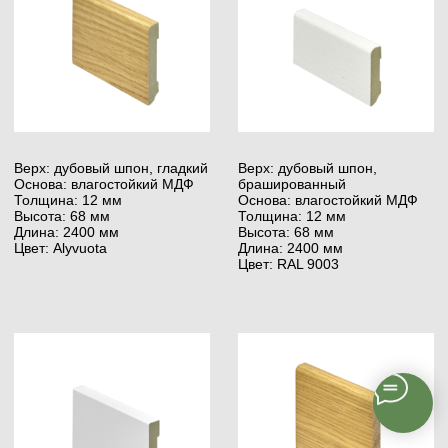
Тип: на дисперсионной
основе без растворителей
Тип: для деревянной основы
Выход: 120 г/м²
Использование: Для Бетона
Преимущества: быстрое
высыхание
Шпатель Stauf ranted Nr-
Шпатель Stauf ranted Nr-
4
5
Тип: для бетонного
Тип: для бетонного
пористого основания
основания
(03)
Масло, HardWaxOil
Мы рекомендуем использовать масла SAICOS.