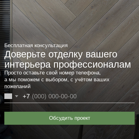
Верх: дубовый шпон, гладкий
Верх: дубовый шпон,
Основа: влагостойкий МДФ
брашированный
Толщина: 12 мм
Основа: влагостойкий МДФ
Высота: 68 мм
Толщина: 12 мм
Длина: 2400 мм
Высота: 68 мм
Цвет: Bespalvė alyva 3305
Длина: 2400 мм
Цвет: RAL 9003
Верх: пропитанная бумага,
Верх: дубовый шпон, гладкий
гладкая
Основа: дуб
Основа: влагостойкий МДФ
Толщина: 12 мм
Толщина: 12 мм
Высота: 48 мм
Высота: 68 мм
Длина: 2500 мм