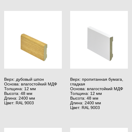
для укладки на тёплый пол.
Stauf Multilayer, 18 кг
Stauf SPU-460, 18 кг
Тип: Однокомпонентный
Тип: Однокомпонентный
Выход: 1200 — 1300 г/м²
Выход: 1100 — 1350 г/м²
Использование:
Использование:
для многослойных
для многослойных
деревянных полов
и массивных деревянных
Преимущества: без воды
полов
и растворителей
Преимущества: можно
использовать без грунтовки