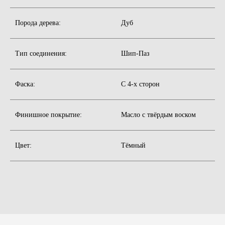
Высококачественные дубовые напольные покрытия,
укладываемые параллельно друг другу
со «сдвигом» между рядами.
Порода дерева:
Дуб
Тип соединения:
Шип-Паз
Фаска:
С 4-х сторон
Финишное покрытие:
Масло с твёрдым воском
Цвет:
Тёмный
Английская ёлка
Высококачественные дубовые доски нарезаются под