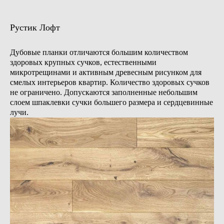
Рустик Лофт
Дубовые планки отличаются большим количеством
здоровых крупных сучков, естественными
микротрещинами и активным древесным рисунком для
смелых интерьеров квартир. Количество здоровых сучков
(01)
Деревянные плинтусы
не ограничено. Допускаются заполненные небольшим
Дубовые плинтусы придают завершённость полу,
слоем шпаклевки сучки большего размера и сердцевинные
гармонично соединяя плоскости стен и пола
лучи.
из дерева. Цветовая палитра плинтусов позволяет
идеально сочетаться с цветом пола, дверей,
лестницы или общей стилистикой интерьера.
Доступно множество моделей и способов отделки
поверхности.
Массивный дубовый плинтус:
— Покрытие масло-воск или окрашен в цвета
из коллекции RAL.
— Верхний слой: дуб.
— Основание: массив дуба.
Также есть возможность выбрать плинтусы
на основе МДФ, которые: