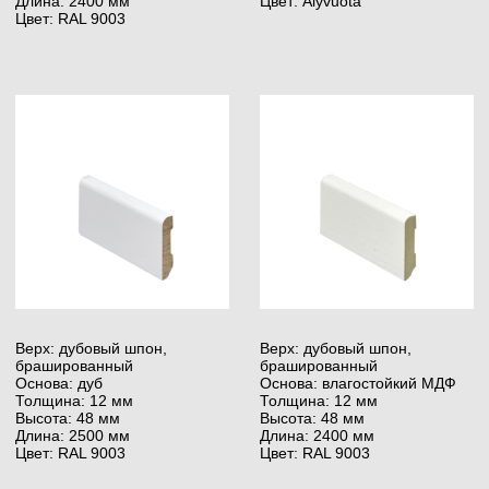
Верх: пропитанная бумага,
гладкая
Основа: влагостойкий МДФ
Толщина: 15 мм
Высота: 126 мм
Длина: 2400 мм
Цвет: RAL 9003
(02)
Клей
Выбор паркетного клея — один из важнейших этапов
перед укладкой деревянного пола. Правильный
выбор обеспечит долгую и успешную эксплуатацию
деревянного пола. Только при использовании
профессионального и надежного клея, вы сможете
по достоинству оценить преимущества деревянного
покрытия.
Чтобы достичь наилучших результатов, крайне
важно подобрать клей в соответствии с типом
покрытия, которое будет укладываться:
двухслойное, трёхслойное или массивное.
При укладке полов чаще всего используют
полимерные, полиуретановые либо клеи на основе
растворителя без содержания воды. Такой клей
позволяет приклеить деревянное покрытие прямо
к бетонной поверхности, а также подходит