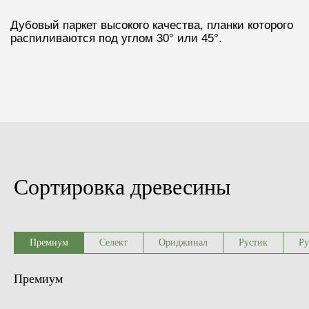
Сортировка древесины
Премиум
Селект
Ориджинал
Рустик
Ру
Премиум