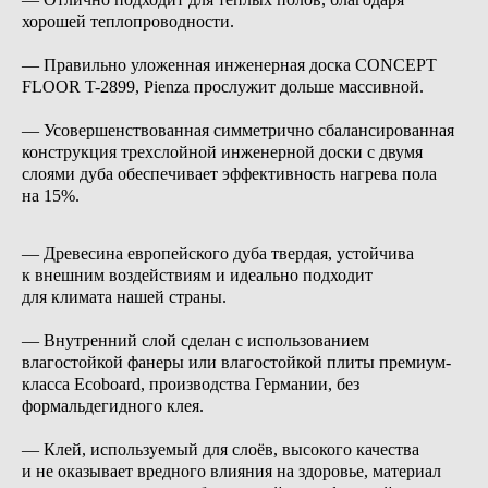
хорошей теплопроводности.
— Правильно уложенная инженерная доска CONCEPT
Верх: дубовый шпон
Верх: пропитанная бумага,
Основа: влагостойкий МДФ
гладкая
FLOOR T-2899, Pienza прослужит дольше массивной.
Толщина: 12 мм
Основа: влагостойкий МДФ
Высота: 48 мм
Толщина: 12 мм
Длина: 2400 мм
Высота: 48 мм
— Усовершенствованная симметрично сбалансированная
Цвет: RAL 9003
Длина: 2400 мм
Цвет: RAL 9003
конструкция трехслойной инженерной доски с двумя
слоями дуба обеспечивает эффективность нагрева пола
на 15%.
— Древесина европейского дуба твердая, устойчива
к внешним воздействиям и идеально подходит
для климата нашей страны.
— Внутренний слой сделан с использованием
влагостойкой фанеры или влагостойкой плиты премиум-
Верх: дубовый шпон, гладкий
Верх: дубовый шпон,
класса Ecoboard, производства Германии, без
Основа: дуб
брашированный
формальдегидного клея.
Толщина: 12 мм
Основа: дуб
Высота: 68 мм
Толщина: 12 мм
Длина: 2500 мм
Высота: 68 мм
Цвет: Alyvuota
Длина: 2500 мм
— Клей, используемый для слоёв, высокого качества
Цвет: RAL 9003
и не оказывает вредного влияния на здоровье, материал