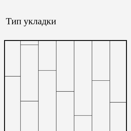
углом 90° для создания эффекта «ёлочки».
Тип укладки
Французская ёлка
Дубовый паркет высокого качества, планки которого
распиливаются под углом 30° или 45°.