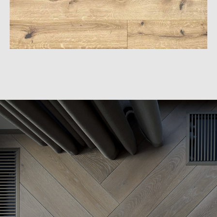
— Окрашены в цвета из коллекции RAL или покрыты
маслом
— Верхний слой: шпонированный дуб или
пропитанная бумага
— Основание: водостойкий МДФ
Верх: дубовый шпон, гладкий
Верх: дубовый шпон, гладкий
Основа: дуб
Основа: дуб
Толщина: 12 мм
Толщина: 12 мм
Высота: 68 мм
Высота: 68 мм
Длина: 2500 мм
Длина: 2500 мм
Цвет: неокрашенный
Цвет: Bespalvė alyva 3305