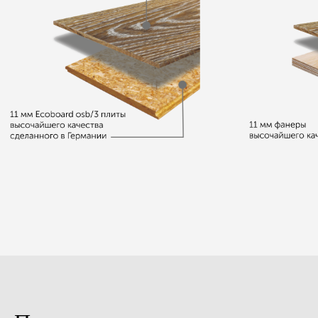
Верх: пропитанная бумага,
Верх: дубовый шпон, гладкий
гладкая
Основа: колючий дуб
Основа: влагостойкий МДФ
Толщина: 12 мм
Толщина: 12 мм
Высота: 90 мм
Высота: 68 мм
Длина: 2500 мм
Длина: 2400 мм
Цвет: Alyvuota
Цвет: RAL 9003
Верх: дубовый шпон,
Верх: дубовый шпон, гладкий
брашированный
Основа: влагостойкий МДФ
Основа: колючий дуб
Толщина: 12 мм
Толщина: 12 мм
Высота: 90 мм
Высота: 90 мм
Длина: 2400 мм
Длина: 2500 мм
Цвет: Alyvuota
Цвет: RAL 9003