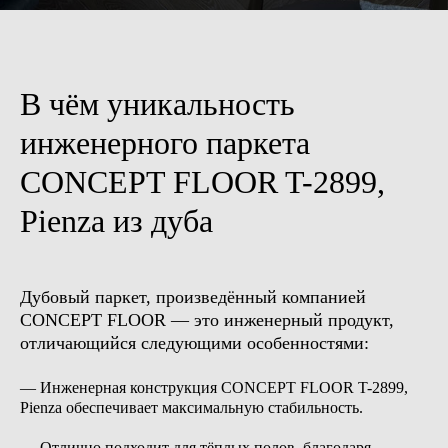
Длина: 2400 мм
Цвет: Alyvuota
Цвет: RAL 9003
В чём уникальность
инженерного паркета
CONCEPT FLOOR T-2899,
Pienza из дуба
Верх: дубовый шпон,
Верх: дубовый шпон,
брашированный
брашированный
Основа: дуб
Основа: влагостойкий МДФ
Толщина: 12 мм
Толщина: 12 мм
Высота: 48 мм
Высота: 48 мм
Длина: 2500 мм
Длина: 2400 мм
Дубовый паркет, произведённый компанией
Цвет: RAL 9003
Цвет: RAL 9003
CONCEPT FLOOR — это инженерный продукт,
отличающийся следующими особенностями:
— Инженерная конструкция CONCEPT FLOOR T-2899,
Pienza обеспечивает максимальную стабильность.
— Отлично подходит для тёплых полов, благодаря