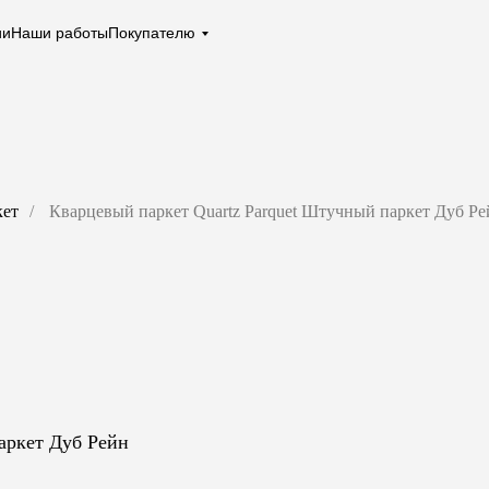
ии
Наши работы
Покупателю
кет
/
Кварцевый паркет Quartz Parquet Штучный паркет Дуб Ре
аркет Дуб Рейн