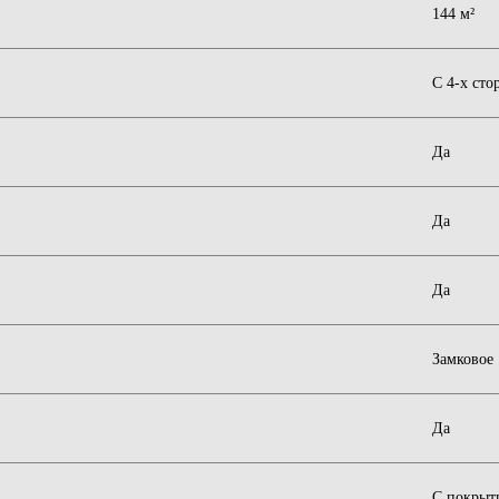
144 м²
С 4-х сто
Да
Да
Да
Замковое
Да
С покрыт