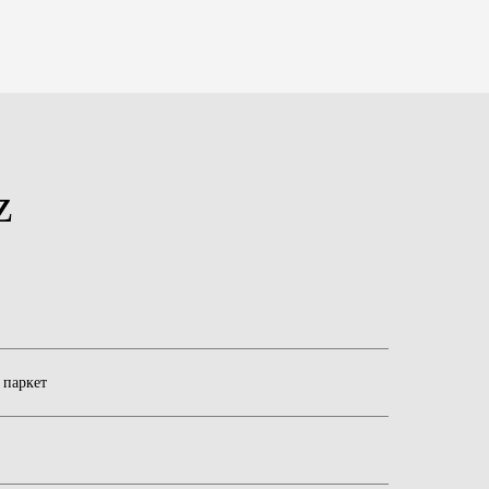
z
паркет