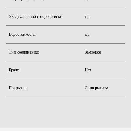
Укладка на пол c подогревом:
Да
Прямая
Водостойкость:
Да
Высококачественные напольные покрытия,
укладываемые параллельно друг другу
со «сдвигом» между рядами.
Тип соединения:
Замковое
Браш:
Нет
Покрытие:
С покрытием