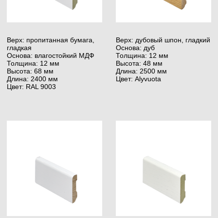
Верх: пропитанная бумага,
гладкая
Основа: влагостойкий МДФ
Толщина: 15 мм
Высота: 126 мм
Длина: 2400 мм
Цвет: RAL 9003
(02)
Клей
Выбор паркетного клея — один из важнейших этапов
перед укладкой деревянного пола. Правильный
выбор обеспечит долгую и успешную эксплуатацию
деревянного пола. Только при использовании
профессионального и надежного клея, вы сможете
по достоинству оценить преимущества деревянного
покрытия.
Чтобы достичь наилучших результатов, крайне