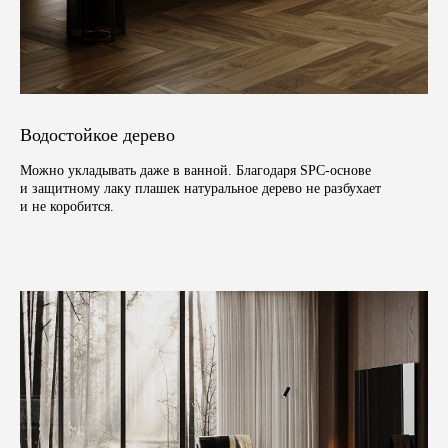
Водостойкое дерево
Можно укладывать даже в ванной. Благодаря SPC-основе
и защитному лаку плашек натуральное дерево не разбухает
и не коробится.
(01)
Деревянные плинтусы
Дубовые плинтусы придают завершённость полу,
гармонично соединяя плоскости стен и пола
из дерева. Цветовая палитра плинтусов позволяет
идеально сочетаться с цветом пола, дверей,
лестницы или общей стилистикой интерьера.
Доступно множество моделей и способов отделки
поверхности.
Массивный дубовый плинтус: