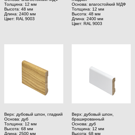
использовать без грунтовки
Stauf PUK 447, 9,79 кг
Грунтовка Stauf VDP-
130, 10 кг
Тип: Двухкомпонентный
Выход: 1100 — 1450 г/м²
Тип: на дисперсионной
Использование:
основе без растворителей
для многослойных
Выход: 120 г/м²
и массивных деревянных
Использование: для бетона
полов
Преимущества: быстрое
Преимущества: можно
высыхание
использовать без грунтовки