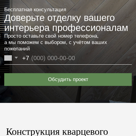
Верх: дубовый шпон, гладкий
Верх: дубовый шпон,
Основа: дуб
брашированный
Толщина: 12 мм
Основа: дуб
Высота: 68 мм
Толщина: 12 мм
Длина: 2500 мм
Высота: 68 мм
Цвет: Alyvuota
Длина: 2500 мм
Цвет: RAL 9003
Верх: дубовый шпон, гладкий
Верх: дубовый шпон,
Основа: влагостойкий МДФ
брашированный
Толщина: 12 мм
Основа: влагостойкий МДФ
Высота: 68 мм
Толщина: 12 мм
Длина: 2400 мм
Высота: 68 мм
Цвет: Alyvuota
Длина: 2400 мм
Цвет: RAL 9003
Конструкция кварцевого