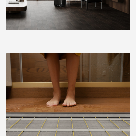
Цвет: неокрашенный
Цвет: Bespalvė alyva 3305
Верх: дубовый шпон, гладкий
Верх: дубовый шпон,
Основа: влагостойкий МДФ
брашированный
Толщина: 12 мм
Основа: влагостойкий МДФ
Высота: 68 мм
Толщина: 12 мм
Длина: 2400 мм
Высота: 68 мм
Цвет: Bespalvė alyva 3305
Длина: 2400 мм
Цвет: RAL 9003