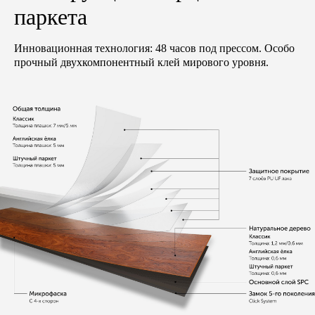
паркета
Инновационная технология: 48 часов под прессом. Особо
прочный двухкомпонентный клей мирового уровня.
Верх: пропитанная бумага,
Верх: дубовый шпон, гладкий
гладкая
Основа: колючий дуб
Основа: влагостойкий МДФ
Толщина: 12 мм
Толщина: 12 мм
Высота: 90 мм
Высота: 68 мм
Длина: 2500 мм
Длина: 2400 мм
Цвет: Alyvuota
Цвет: RAL 9003
Верх: дубовый шпон,
Верх: дубовый шпон, гладкий
брашированный
Основа: влагостойкий МДФ
Основа: колючий дуб
Толщина: 12 мм