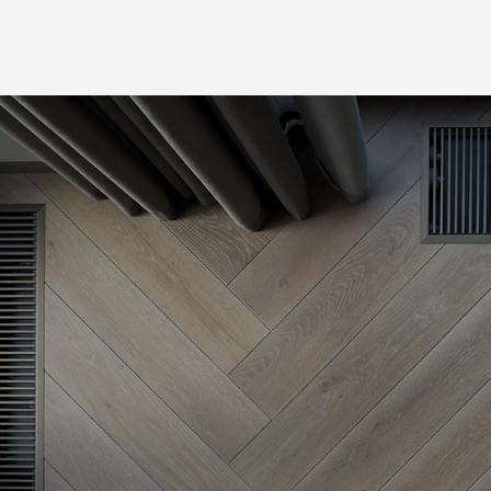
Верх: дубовый шпон
Верх: пропитанная бумага,
Основа: влагостойкий МДФ
гладкая
Толщина: 12 мм
Основа: влагостойкий МДФ
Высота: 48 мм
Толщина: 12 мм
Длина: 2400 мм
Высота: 48 мм
Цвет: RAL 9003
Длина: 2400 мм
Цвет: RAL 9003