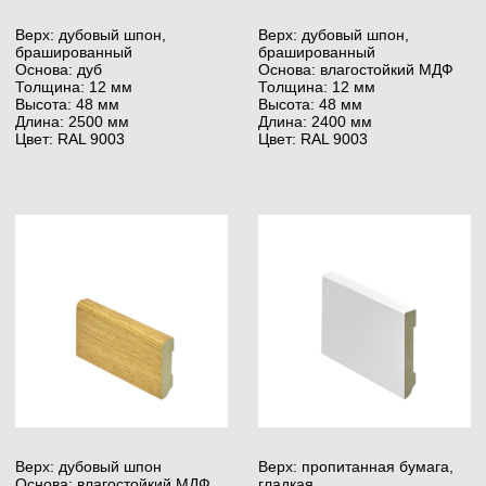
важно подобрать клей в соответствии с типом
покрытия, которое будет укладываться:
двухслойное, трёхслойное или массивное.
При укладке полов чаще всего используют
полимерные, полиуретановые либо клеи на основе
растворителя без содержания воды. Такой клей
позволяет приклеить деревянное покрытие прямо
к бетонной поверхности, а также подходит
для укладки на тёплый пол.
Stauf Multilayer, 18 кг
Stauf SPU-460, 18 кг
Тип: Однокомпонентный
Тип: Однокомпонентный
Выход: 1200 — 1300 г/м²
Выход: 1100 — 1350 г/м²
Использование:
Использование:
для многослойных
для многослойных
деревянных полов
и массивных деревянных
Преимущества: без воды
полов
и растворителей
Преимущества: можно