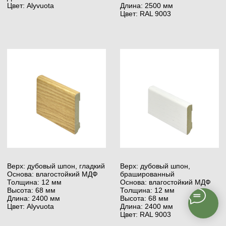
Stauf VDP-130, 5 кг
Шпатель Stauf ranted Nr-
3
Тип: на дисперсионной
основе без растворителей
Тип: для деревянной основы
Выход: 120 г/м²
Использование: Для Бетона
Преимущества: быстрое
высыхание
Шпатель Stauf ranted Nr-
Шпатель Stauf ranted Nr-
4
5
Тип: для бетонного
Тип: для бетонного
пористого основания
основания