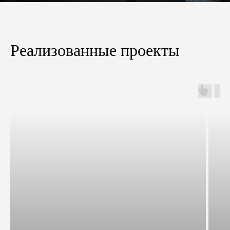
Реализованные проекты
Рассчитаем стоимость
по вашему дизайн-
проекту
Если у вас уже имеется готовый дизайн-проект,
то мы можем произвести расчёт стоимости
материалов и работ, необходимых для его
реализации.