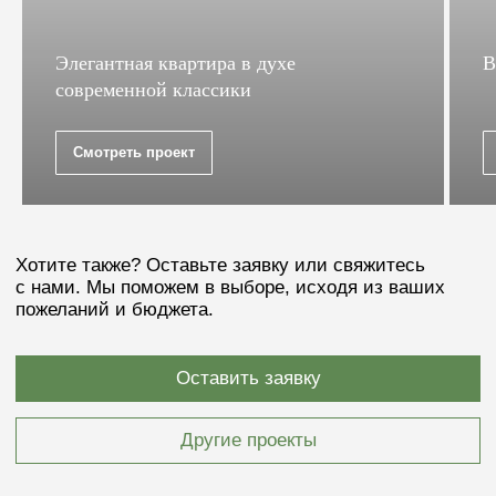
Элегантная квартира в духе
В
современной классики
+7
Смотреть проект
Загрузить файл
Я согласен(-на) с
политикой конфиденциальности
Получить расчёт