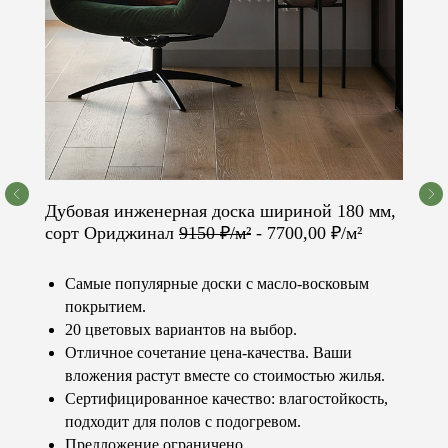
© 2023-2026 «Concept floor»
Все права защищены.
Контакты
Каталог
+7 (981) 460-08-80
Паркет
info@conceptfloor.ru
Двери
г. Калининград,
Стеновые панели
Дубовая инженерная доска шириной 180 мм,
ул. 9 Апреля, 86А
Лестницы
сорт Ориджинал
9150 ₽/м²
- 7700,00 ₽/м²
Подоконники
Меню
Покупателю
Продукция
Услуги
Самые популярные доски с масло-восковым
О компании
Доставка и оплата
покрытием.
Наши работы
Статьи и новости
Стоимость
Специальные
20 цветовых вариантов на выбор.
Контакты
предложения
Отличное сочетание цена-качества. Ваши
Часто
задаваемые
вложения растут вместе со стоимостью жилья.
вопросы
Сертифицированное качество: влагостойкость,
Политика конфиденциальности
Разработка сайта: Болотова Виктория
подходит для полов с подогревом.
Сайт носит исключительно информационный
характер и не является публичной офертой.
Предложение ограничено