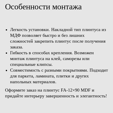
Особенности монтажа
Легкость установки. Накладной тип плинтуса из
МДФ позволяет быстро и без лишних
сложностей закрепить плинтус после получения
заказа.
Гибкость в способах крепления. Возможен
монтаж плинтуса на клей, саморезы или
специальные клипсы.
Совместимость с разными покрытиями. Подходит
Бесплатная консультация
для паркета, ламината, плитки и других
Доверьте отделку вашего
напольных материалов.
интерьера профессионалам
Оформите заказ на плинтус FA-12×90 MDF и
Просто оставьте свой номер телефона,
а мы поможем с выбором, с учётом ваших
придайте интерьеру завершенность и элегантность!
пожеланий
+7