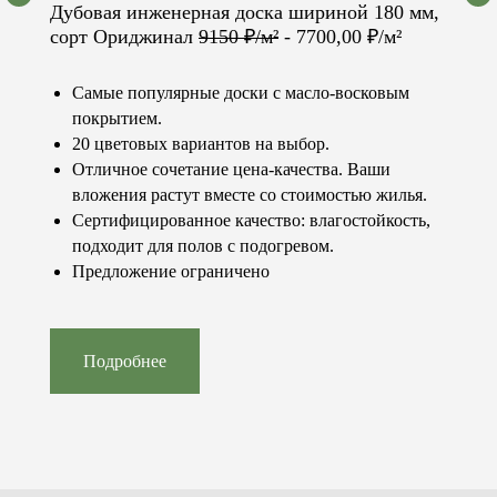
Дубовая инженерная доска шириной 180 мм,
Контакты
Каталог
+7 (981) 460-08-80
Паркет
сорт Ориджинал
9150 ₽/м²
- 7700,00 ₽/м²
info@conceptfloor.ru
Двери
г. Калининград,
Стеновые панели
ул. 9 Апреля, 86А
Лестницы
Самые популярные доски с масло-восковым
Подоконники
покрытием.
Меню
Покупателю
20 цветовых вариантов на выбор.
Продукция
Услуги
Отличное сочетание цена-качества. Ваши
О компании
Доставка и оплата
Наши работы
Статьи и новости
вложения растут вместе со стоимостью жилья.
Стоимость
Специальные
Сертифицированное качество: влагостойкость,
Контакты
предложения
Часто
подходит для полов с подогревом.
задаваемые
Предложение ограничено
вопросы
Политика конфиденциальности
Разработка сайта: Болотова Виктория
Сайт носит исключительно информационный
характер и не является публичной офертой.
Подробнее