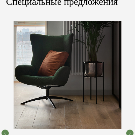
Специальные предложения
Остались вопросы?
Не нашли нужный товар,
услугу или нужна
стоимость?
Мы с радостью ответим на все ваши вопросы.
Консультация бесплатно!
Обратный звонок
Посетить шоурум
© 2023-2026 «Concept floor»
Все права защищены.