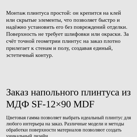
Монтаж плинтуса простой: он крепится на клей
или скрытые элементы, что позволяет быстро и
надёжно установить его без повреждений отделки.
Поверхность не требует шлифовки или окраски. За
счёт точной геометрии плинтус на заказ плотно
Бесплатная консультация
прилегает к стенам и полу, создавая единый,
Доверьте отделку вашего
эстетичный контур.
интерьера профессионалам
Просто оставьте свой номер телефона,
а мы поможем с выбором, с учётом ваших
пожеланий
+7
Заказ напольного плинтуса из
Обсудить проект
МДФ SF-12×90 MDF
Цветовая гамма позволяет выбрать идеальный плинтус для
любого интерьера на заказ. Различные модели и методы
обработки поверхности материалов позволяют создать
уникальный дизайн.