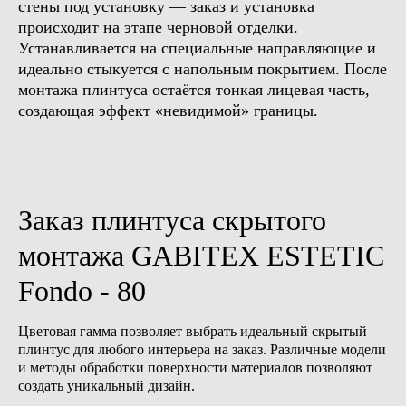
стены под установку — заказ и установка
происходит на этапе черновой отделки.
Устанавливается на специальные направляющие и
идеально стыкуется с напольным покрытием. После
монтажа плинтуса остаётся тонкая лицевая часть,
создающая эффект «невидимой» границы.
Заказ плинтуса скрытого
монтажа GABITEX ESTETIC
Fondo - 80
Бесплатная консультация
Доверьте отделку вашего
Цветовая гамма позволяет выбрать идеальный скрытый
интерьера профессионалам
плинтус для любого интерьера на заказ. Различные модели
и методы обработки поверхности материалов позволяют
Просто оставьте свой номер телефона,
а мы поможем с выбором, с учётом ваших
создать уникальный дизайн.
пожеланий