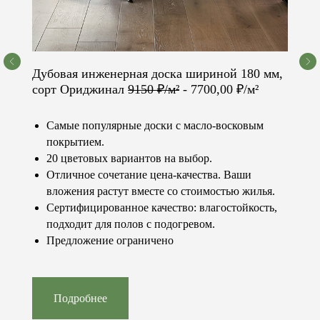
Посетить шоурум
Дубовая инженерная доска шириной 180 мм,
сорт Ориджинал
9150 ₽/м²
- 7700,00 ₽/м²
Самые популярные доски с масло-восковым
© 2023-2026 «Concept floor»
Все права защищены.
покрытием.
Контакты
Каталог
20 цветовых вариантов на выбор.
+7 (981) 460-08-80
Паркет
info@conceptfloor.ru
Двери
Отличное сочетание цена-качества. Ваши
г. Калининград,
Стеновые панели
вложения растут вместе со стоимостью жилья.
ул. 9 Апреля, 86А
Лестницы
Подоконники
Сертифицированное качество: влагостойкость,
Меню
Покупателю
подходит для полов с подогревом.
Продукция
Услуги
Предложение ограничено
О компании
Доставка и оплата
Наши работы
Статьи и новости
Стоимость
Специальные
Контакты
предложения
Часто
Подробнее
задаваемые
вопросы
Политика конфиденциальности