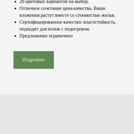
20 цветовых вариантов на выбор.
стоимость?
Отличное сочетание цена-качества. Ваши
Мы с радостью ответим на все ваши вопросы.
вложения растут вместе со стоимостью жилья.
Консультация бесплатно!
Сертифицированное качество: влагостойкость,
Обратный звонок
подходит для полов с подогревом.
Посетить шоурум
Предложение ограничено
Подробнее
© 2023-2026 «Concept floor»
Все права защищены.
Контакты
Каталог
+7 (981) 460-08-80
Паркет
info@conceptfloor.ru
Двери
г. Калининград,
Стеновые панели
ул. 9 Апреля, 86А
Лестницы
Подоконники
Меню
Покупателю
Продукция
Услуги
О компании
Доставка и оплата