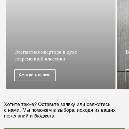
Элегантная квартира в духе
В
современной классики
Смотреть проект
Рассчитаем стоимость
по вашему дизайн-