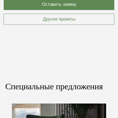
проекту
Если у вас уже имеется готовый дизайн-проект,
то мы можем произвести расчёт стоимости
материалов и работ, необходимых для его
реализации.
+7
Специальные предложения
Загрузить файл
Я согласен(-на) с
политикой конфиденциальности