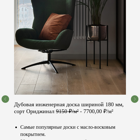
Получить расчёт
Дубовая инженерная доска шириной 180 мм,
сорт Ориджинал
9150 ₽/м²
- 7700,00 ₽/м²
Остались вопросы?
Самые популярные доски с масло-восковым
Не нашли нужный товар,
покрытием.
услугу или нужна