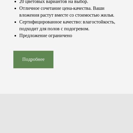
20 цветовых вариантов на выбор.
стоимость?
Отличное сочетание цена-качества. Ваши
Мы с радостью ответим на все ваши вопросы.
вложения растут вместе со стоимостью жилья.
Консультация бесплатно!
Сертифицированное качество: влагостойкость,
Обратный звонок
подходит для полов с подогревом.
Посетить шоурум
Предложение ограничено
Подробнее
© 2023-2026 «Concept floor»
Все права защищены.
Контакты
Каталог
+7 (981) 460-08-80
Паркет
info@conceptfloor.ru
Двери
г. Калининград,
Стеновые панели
ул. 9 Апреля, 86А
Лестницы
Подоконники
Меню
Покупателю
Продукция
Услуги