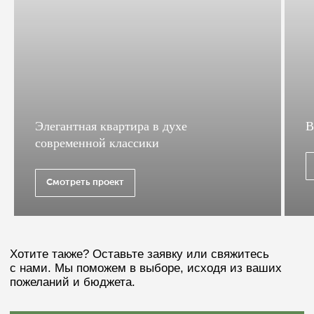
Элегантная квартира в духе
В
современной классики
Смотреть проект
Рассчитаем стоимость
по вашему дизайн-