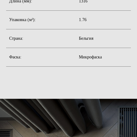
Длина (мм):
1316
Доверьте отделку вашего
интерьера профессионалам
Просто оставьте свой номер телефона,
Упаковка (м²):
1.76
а мы поможем с выбором, с учётом ваших
пожеланий
+7
Страна:
Бельгия
Обсудить проект
Фаска:
Микрофаска