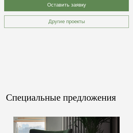
проекту
Если у вас уже имеется готовый дизайн-проект,
то мы можем произвести расчёт стоимости
материалов и работ, необходимых для его
реализации.
+7
Специальные предложения
Загрузить файл
Я согласен(-на) с
политикой конфиденциальности