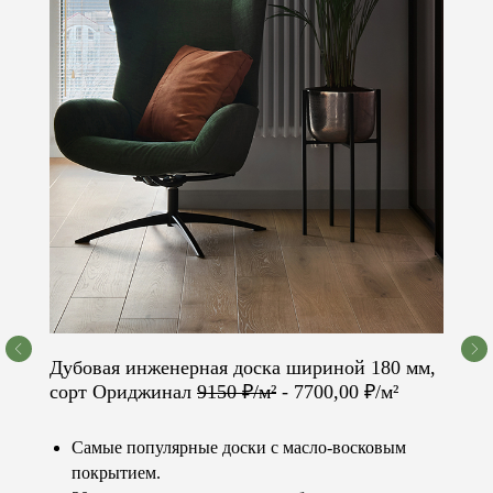
Получить расчёт
Дубовая инженерная доска шириной 180 мм,
сорт Ориджинал
9150 ₽/м²
- 7700,00 ₽/м²
Остались вопросы?
Не нашли нужный товар,
Самые популярные доски с масло-восковым
покрытием.
услугу или нужна