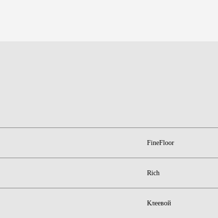
FineFloor
Rich
Клеевой