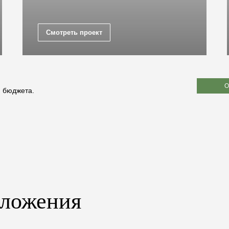
Смотреть проект
О
и бюджета.
дложения