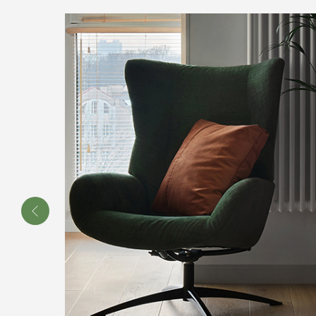
ю жилья.
м.