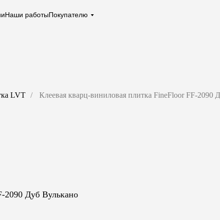
ии
Наши работы
Покупателю
тка LVT
/
Клеевая кварц-виниловая плитка FineFloor FF-2090 
F-2090 Дуб Вулькано