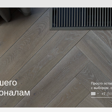
шего
Просто оста
с выбором, 
ионалам
+7