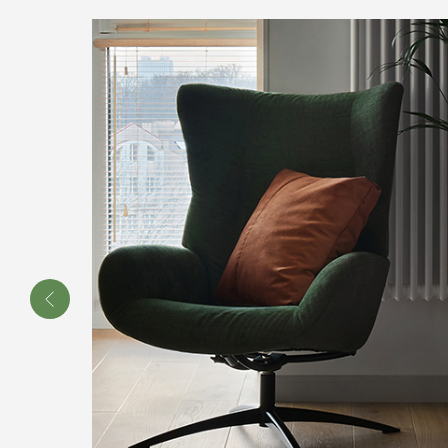
ю жилья.
м.