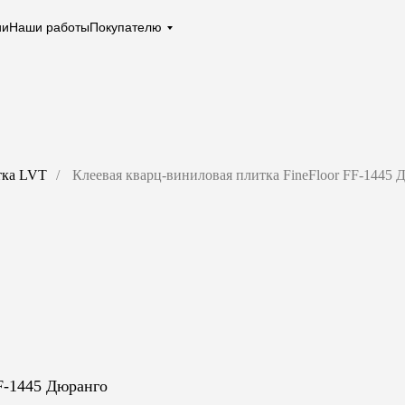
ии
Наши работы
Покупателю
тка LVT
/
Клеевая кварц-виниловая плитка FineFloor FF-1445 
FF-1445 Дюранго