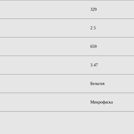
329
2.5
659
3.47
Бельгия
Микрофаска