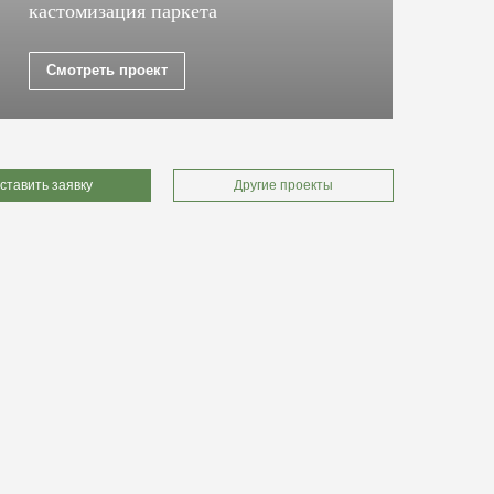
кастомизация паркета
ку
Смотреть проект
ставить заявку
Другие проекты