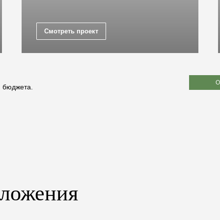
Смотреть проект
О
и бюджета.
дложения