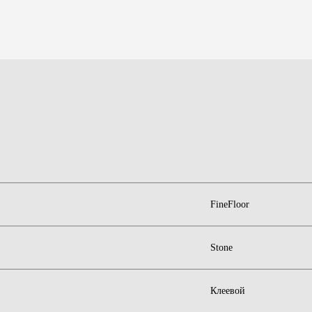
FineFloor
Stone
Клеевой