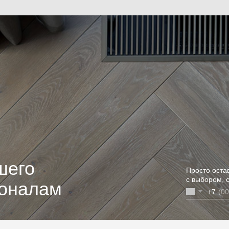
шего
Просто оста
с выбором, 
ионалам
+7