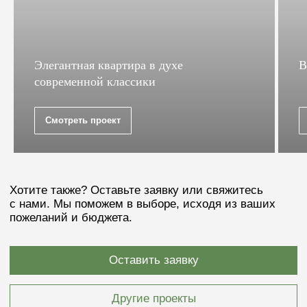
Элегантная квартира в духе
В
современной классики
Смотреть проект
Рассчитаем стоимость
по вашему дизайн-
проекту
Если у вас уже имеется готовый дизайн-проект,