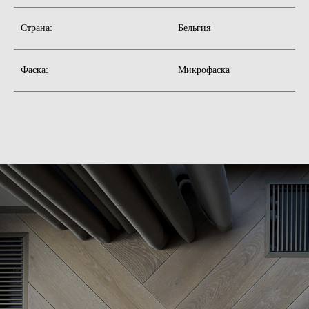
а мы поможем с выбором, с учётом ваших
пожеланий
Страна:
Бельгия
+7
Фаска:
Микрофаска
Обсудить проект