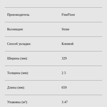
Производитель:
FineFloor
Коллекция:
Stone
Способ укладки:
Клеевой
Ширина (мм):
329
Толщина (мм):
2.5
Длина (мм):
659
Бесплатная консультация
Доверьте отделку вашего
интерьера профессионалам
Упаковка (м²):
3.47
Просто оставьте свой номер телефона,