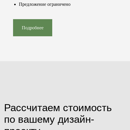
Обратный звонок
Предложение ограничено
Посетить шоурум
Подробнее
© 2023-2026 «Concept floor»
Все права защищены.
Контакты
Каталог
+7 (981) 460-08-80
Паркет
info@conceptfloor.ru
Двери
г. Калининград,
Стеновые панели
ул. 9 Апреля, 86А
Лестницы
Подоконники
Меню
Покупателю
Продукция
Услуги
О компании
Доставка и оплата
Наши работы
Статьи и новости
Стоимость
Специальные
Контакты
предложения
Часто