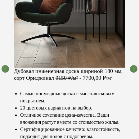
Дубовая инженерная доска шириной 180 мм,
сорт Ориджинал
9150 ₽/м²
- 7700,00 ₽/м²
Самые популярные доски с масло-восковым
Остались вопросы?
покрытием.
Не нашли нужный товар,
20 цветовых вариантов на выбор.
услугу или нужна
Отличное сочетание цена-качества. Ваши
стоимость?
вложения растут вместе со стоимостью жилья.
Мы с радостью ответим на все ваши вопросы.
Сертифицированное качество: влагостойкость,
Консультация бесплатно!
подходит для полов с подогревом.