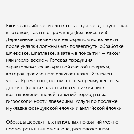
услугу или нужна
стоимость?
Мы с радостью ответим на все ваши вопросы.
Ёлочка английская и ёлочка французская доступны как
Консультация бесплатно!
в готовом, так и в сыром виде (без покрытия).
Обратный звонок
Деревянные элементы в непокрытом исполнении
Посетить шоурум
после укладки должны быть подвергнуты обработке,
шлифовке, шпатлевке, а затем в покрытии — лаком
или масло-воском. Готовая продукция
характеризуется аккуратной фаской по краям,
которая красиво подчеркивает каждый элемент
узора. Кроме того, несомненным преимуществом
доски с фаской является более низкий риск
© 2023-2026 «Concept floor»
возникновения щелей в зимний период из-за
Все права защищены.
Контакты
Каталог
гигроскопичности древесины. Услуги по продаже
+7 (981) 460-08-80
Паркет
и укладке французской елочки и английской ёлочки.
info@conceptfloor.ru
Двери
г. Калининград,
Стеновые панели
ул. 9 Апреля, 86А
Лестницы
Образцы деревянных напольных покрытий можно
Подоконники
посмотреть в нашем салоне, расположенном
Меню
Покупателю