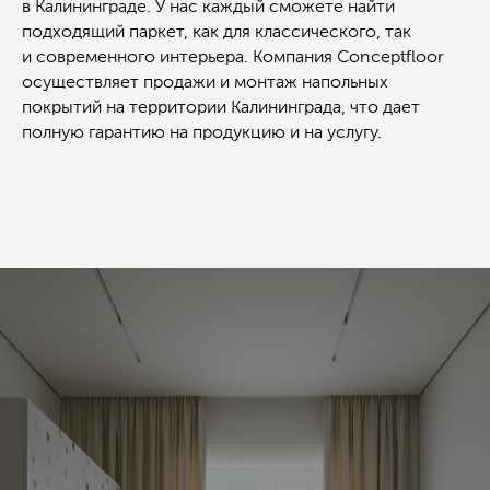
в Калининграде. У нас каждый сможете найти
Продукция
Услуги
О компании
Доставка и оплата
подходящий паркет, как для классического, так
Наши работы
Статьи и новости
и современного интерьера. Компания Conceptfloor
Стоимость
Специальные
Контакты
предложения
осуществляет продажи и монтаж напольных
Часто задаваемые
покрытий на территории Калининграда, что дает
вопросы
Политика конфиденциальности
полную гарантию на продукцию и на услугу.
Разработка сайта: Болотова Виктория
Сайт носит исключительно информационный
характер и не является публичной офертой.